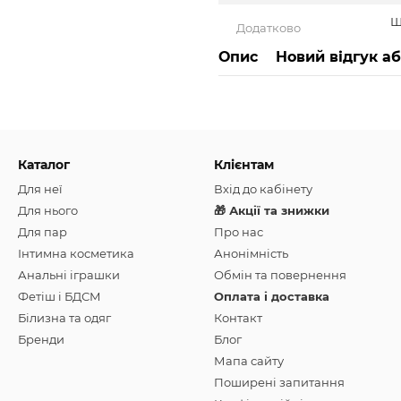
Ш
Додатково
Опис
Новий відгук а
Каталог
Клієнтам
Для неї
Вхід до кабінету
Для нього
🎁 Акції та знижки
Для пар
Про нас
Інтимна косметика
Анонімність
Анальні іграшки
Обмін та повернення
Фетіш і БДСМ
Оплата і доставка
Білизна та одяг
Контакт
Бренди
Блог
Мапа сайту
Поширені запитання