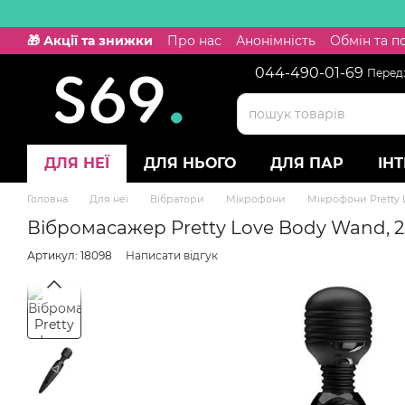
Перейти к основному контенту
🎁 Акції та знижки
Про нас
Анонімність
Обмін та 
044-490-01-69
Передз
ДЛЯ НЕЇ
ДЛЯ НЬОГО
ДЛЯ ПАР
ІН
Головна
Для неї
Вібратори
Мікрофони
Мікрофони Pretty 
Вібромасажер Pretty Love Body Wand, 2
Артикул: 18098
Написати відгук