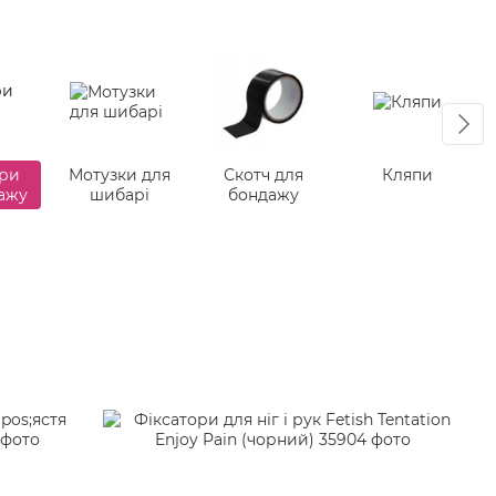
ри
Мотузки для
Скотч для
Кляпи
ажу
шибарі
бондажу