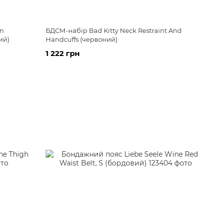
on
БДСМ-набір Bad Kitty Neck Restraint And
ий)
Handcuffs (червоний)
1 222 грн