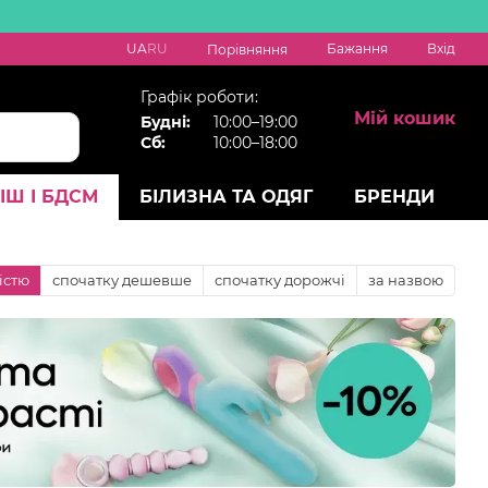
UA
RU
Бажання
Вхід
Порівняння
Графік роботи:
Мій кошик
Будні:
10:00–19:00
Сб:
10:00–18:00
ІШ І БДСМ
БІЛИЗНА ТА ОДЯГ
БРЕНДИ
істю
спочатку дешевше
спочатку дорожчі
за назвою