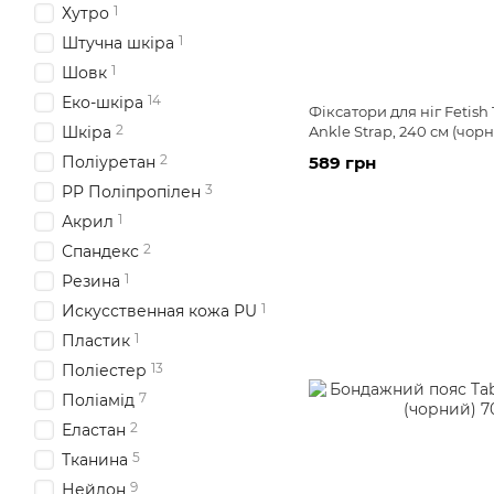
1
Хутро
1
Штучна шкіра
1
Шовк
14
Еко-шкіра
Фіксатори для ніг Fetish
2
Шкіра
Ankle Strap, 240 см (чор
2
Поліуретан
589 грн
3
PP Поліпропілен
1
Акрил
2
Спандекс
1
Резина
1
Искусственная кожа PU
1
Пластик
13
Поліестер
7
Поліамід
2
Еластан
5
Тканина
9
Нейлон