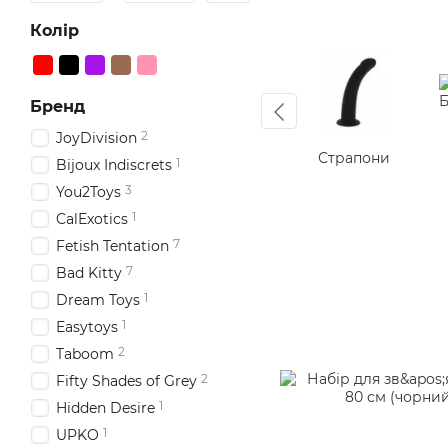
Колір
Бренд
2
JoyDivision
Страпони
1
Bijoux Indiscrets
3
You2Toys
1
CalExotics
7
Fetish Tentation
7
Bad Kitty
1
Dream Toys
1
Easytoys
2
Taboom
2
Fifty Shades of Grey
1
Hidden Desire
1
UPKO