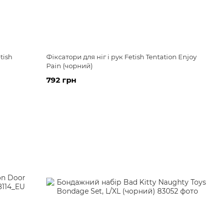
tish
Фіксатори для ніг і рук Fetish Tentation Enjoy
Pain (чорний)
792 грн