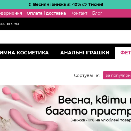
🌷 Весняні знижки! -10% 👉 Тисни!
повернення
Оплата і доставка
Контакт
Блог
воніть мені
ТИМНА КОСМЕТИКА
АНАЛЬНІ ІГРАШКИ
ФЕТ
Сортування:
за популярн