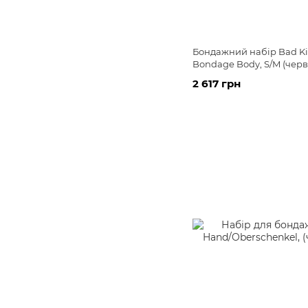
Бондажний набір Bad Kit
Bondage Body, S/M (чер
2 617 грн