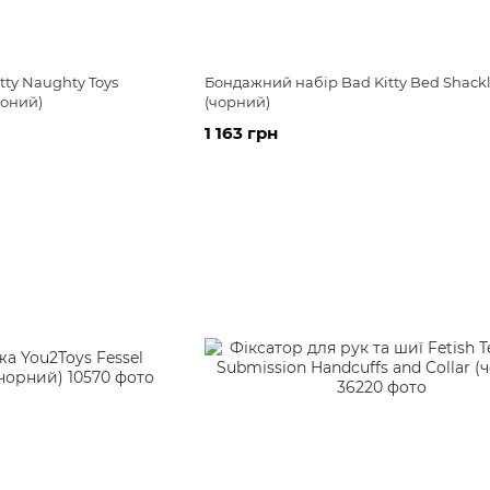
ty Naughty Toys
Бондажний набір Bad Kitty Bed Shackl
воний)
(чорний)
1 163 грн