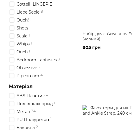
1
Cottelli LINGERIE
8
Liebe Seele
1
Ouch!
1
Shots
Набір для зв'язування Fe
1
Scala
(чорний)
1
Whips
805 грн
1
Ouch
3
Bedroom Fantasies
2
Obsessive
4
Pipedream
Матеріал
4
ABS Пластик
1
Полівінілхлорид
34
Метал
1
PU Поліуретан
2
Бавовна