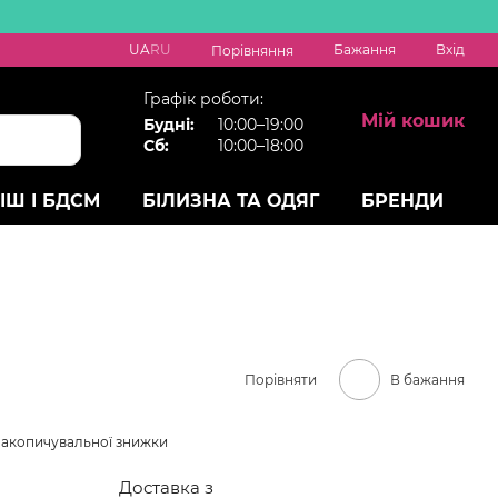
UA
RU
Бажання
Вхід
Порівняння
Графік роботи:
Мій кошик
Будні:
10:00–19:00
Сб:
10:00–18:00
ІШ І БДСМ
БІЛИЗНА ТА ОДЯГ
БРЕНДИ
Порівняти
В бажання
накопичувальної знижки
Доставка з