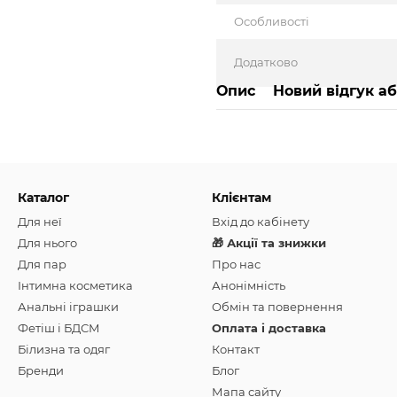
Особливості
Додатково
Опис
Новий відгук а
Каталог
Клієнтам
Для неї
Вхід до кабінету
Для нього
🎁 Акції та знижки
Для пар
Про нас
Інтимна косметика
Анонімність
Анальні іграшки
Обмін та повернення
Фетіш і БДСМ
Оплата і доставка
Білизна та одяг
Контакт
Бренди
Блог
Мапа сайту