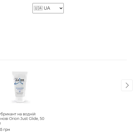
Ра
брикант на водній
Вібр
нові Orion Just Glide, 50
Colle
л
(сині
5 грн
4 33