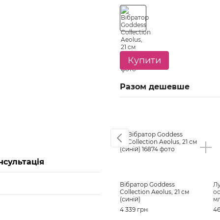
Купити
Разом дешевше
нсультація
Вібратор Goddess
Лу
Collection Aeolus, 21 см
ос
(синій)
м
4 339 грн
46