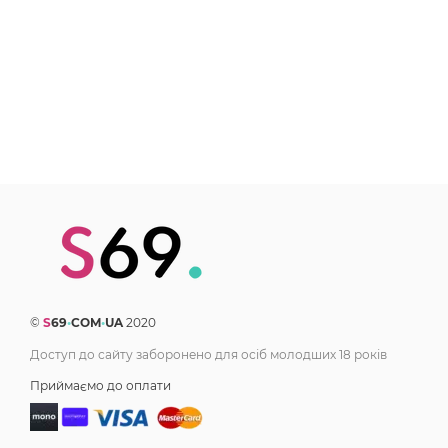
©
S
69
•
COM
•
UA
2020
Доступ до сайту заборонено для осіб молодших 18 років
Приймаємо до оплати