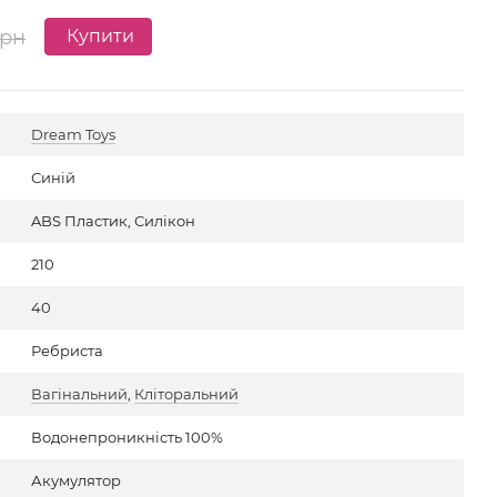
5 
грн
Купити
Dream Toys
Синій
ABS Пластик, Силікон
210
40
Ребриста
Вагінальний
,
Кліторальний
Водонепроникність 100%
Акумулятор