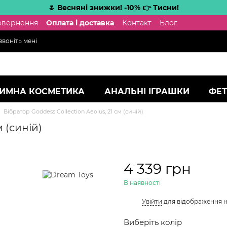
🌷 Весняні знижки! -10% 👉 Тисни!
повернення
Оплата і доставка
Контакт
Блог
воніть мені
ТИМНА КОСМЕТИКА
АНАЛЬНІ ІГРАШКИ
ФЕТ
Вібратор Goddess Collection Aeolus, 21 см (синій)
м (синій)
4 339 грн
В наявності
%
Увійти
для відображення 
Виберіть колір