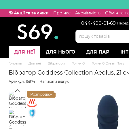
Перейти к основному контенту
🎁 Акції та знижки
Про нас
Анонімність
Обмін та 
044-490-01-69
Передз
ДЛЯ НЕЇ
ДЛЯ НЬОГО
ДЛЯ ПАР
ІН
Головна
Для неї
Вібратори
Точки G
Точки G Dream Toys
Вібратор Goddess Collection Aeolus, 21 с
Артикул: 16874
Написати відгук
Розпродаж