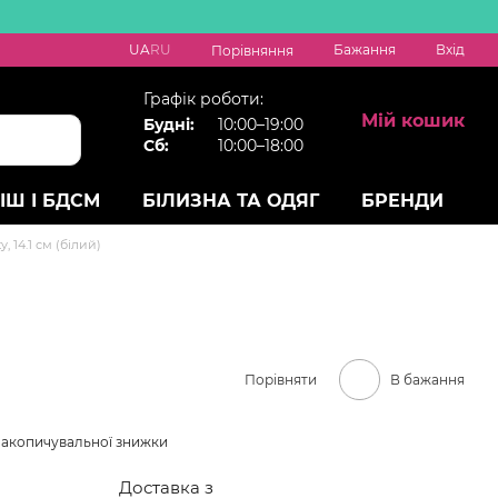
UA
RU
Бажання
Вхід
Порівняння
Графік роботи:
Мій кошик
Будні:
10:00–19:00
Сб:
10:00–18:00
ІШ І БДСМ
БІЛИЗНА ТА ОДЯГ
БРЕНДИ
 14.1 см (білий)
Порівняти
В бажання
накопичувальної знижки
Доставка з