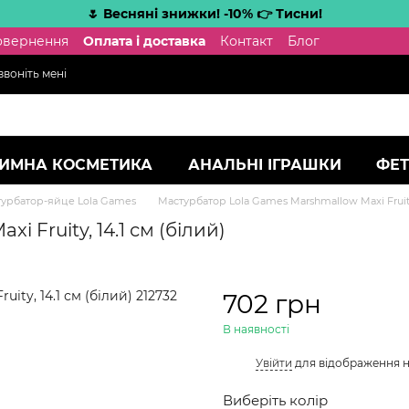
🌷 Весняні знижки! -10% 👉 Тисни!
повернення
Оплата і доставка
Контакт
Блог
воніть мені
ТИМНА КОСМЕТИКА
АНАЛЬНІ ІГРАШКИ
ФЕТ
урбатор-яйце Lola Games
Мастурбатор Lola Games Marshmallow Maxi Fruity,
 Fruity, 14.1 см (білий)
702 грн
В наявності
%
Увійти
для відображення 
Виберіть колір