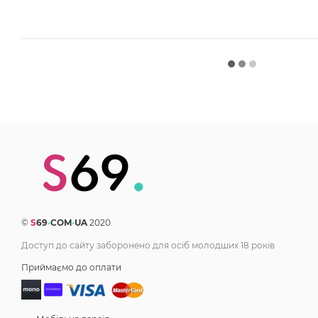
©
S
69
•
COM
•
UA
2020
Доступ до сайту заборонено для осіб молодших 18 років
Приймаємо до оплати