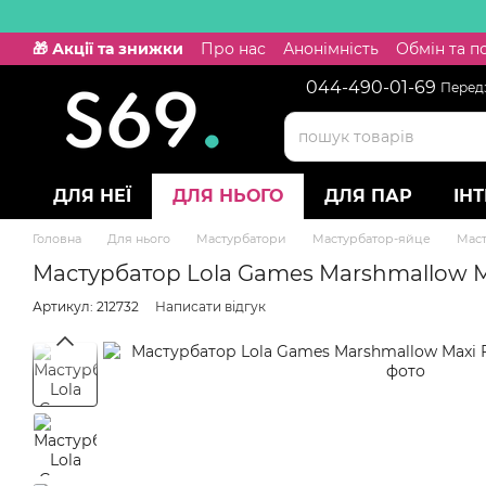
Перейти к основному контенту
🎁 Акції та знижки
Про нас
Анонімність
Обмін та 
044-490-01-69
Передз
ДЛЯ НЕЇ
ДЛЯ НЬОГО
ДЛЯ ПАР
ІН
Головна
Для нього
Мастурбатори
Мастурбатор-яйце
Маст
Мастурбатор Lola Games Marshmallow Maxi
Артикул: 212732
Написати відгук