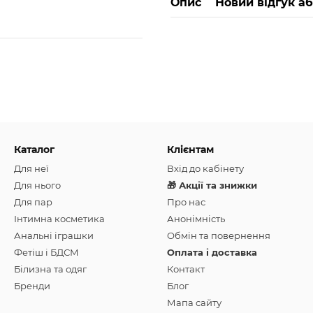
Опис
Новий відгук а
Каталог
Клієнтам
Для неї
Вхід до кабінету
Для нього
🎁 Акції та знижки
Для пар
Про нас
Інтимна косметика
Анонімність
Анальні іграшки
Обмін та повернення
Фетіш і БДСМ
Оплата і доставка
Білизна та одяг
Контакт
Бренди
Блог
Мапа сайту