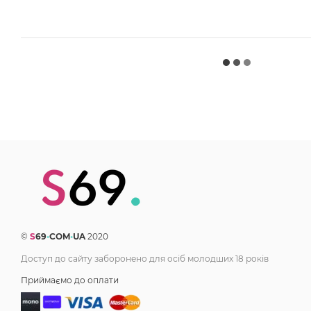
©
S
69
•
COM
•
UA
2020
Доступ до сайту заборонено для осіб молодших 18 років
Приймаємо до оплати