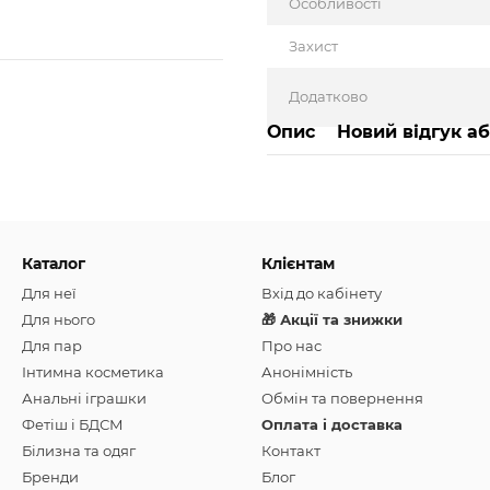
Особливості
Захист
Додатково
Опис
Новий відгук а
Каталог
Клієнтам
Для неї
Вхід до кабінету
Для нього
🎁 Акції та знижки
Для пар
Про нас
Інтимна косметика
Анонімність
Анальні іграшки
Обмін та повернення
Фетіш і БДСМ
Оплата і доставка
Білизна та одяг
Контакт
Бренди
Блог