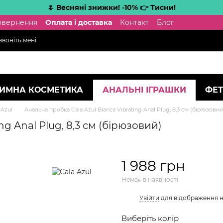
🌷 Весняні знижки! -10% 👉 Тисни!
повернення
Оплата і доставка
Контакт
Блог
воніть мені
ТИМНА КОСМЕТИКА
АНАЛЬНІ ІГРАШКИ
ФЕТ
 Azul
Анальна пробка Cala Azul Blanca Vibrating Anal Plug, 8,3 см (бірюзови
ng Anal Plug, 8,3 см (бірюзовий)
1 988 грн
Немає в наявності
%
Увійти
для відображення 
Виберіть колір