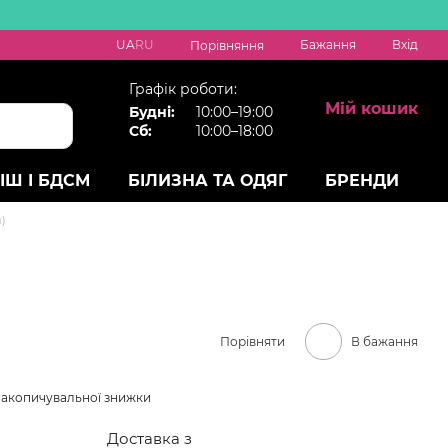
UA
RU
Бажання
Вхід
Порівняння
Графік роботи:
Мій кошик
Будні:
10:00–19:00
Сб:
10:00–18:00
ІШ І БДСМ
БІЛИЗНА ТА ОДЯГ
БРЕНДИ
й)
Порівняти
В бажання
накопичувальної знижки
Доставка з