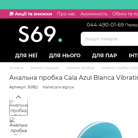
Перейти к основному контенту
🎁 Акції та знижки
Про нас
Анонімність
Обмін та 
044-490-01-69
Передз
ДЛЯ НЕЇ
ДЛЯ НЬОГО
ДЛЯ ПАР
ІН
Головна
Анальні іграшки
Анальні пробки
Анальні пробки Cala
Анальна пробка Cala Azul Blanca Vibrati
Артикул: 30182
Написати відгук