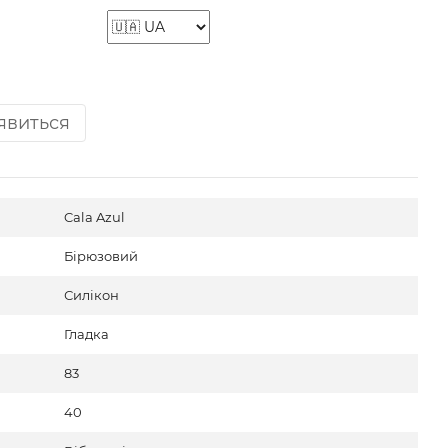
'явиться
Cala Azul
Бірюзовий
Силікон
Гладка
83
40