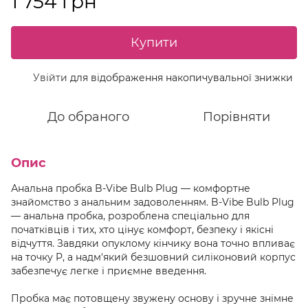
1 754 грн
Купити
Увійти
для відображення накопичувальної знижки
%
До обраного
Порівняти
Опис
Анальна пробка B-Vibe Bulb Plug — комфортне
знайомство з анальним задоволенням. B-Vibe Bulb Plug
— анальна пробка, розроблена спеціально для
початківців і тих, хто цінує комфорт, безпеку і якісні
відчуття. Завдяки опуклому кінчику вона точно впливає
на точку P, а надм'який безшовний силіконовий корпус
забезпечує легке і приємне введення.
Пробка має потовщену звужену основу і зручне знімне