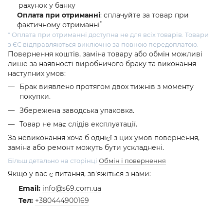
рахунок у банку
Оплата при отриманні
: сплачуйте за товар при
*
фактичному отриманні
* Оплата при отриманні доступна не для всіх товарів. Товари
з ЄС відправляються виключно за повною передоплатою.
Повернення коштів, заміна товару або обмін можливі
лише за наявності виробничого браку та виконання
наступних умов:
Брак виявлено протягом двох тижнів з моменту
покупки.
Збережена заводська упаковка.
Товар не має слідів експлуатації.
За невиконання хоча б однієї з цих умов повернення,
заміна або ремонт можуть бути ускладнені.
Більш детально на сторінці
Обмін і повернення
Якщо у вас є питання, зв'яжіться з нами:
Email:
info@s69.com.ua
Тел:
+380444900169