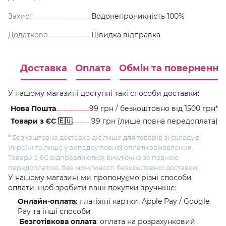
Захист
Водонепроникність 100%
Додатково
Швидка відправка
Доставка
Оплата
Обмін та повернення
У нашому магазині доступні такі способи доставки:
Нова Пошта
99 грн / безкоштовно від 1500 грн*
Товари з ЄС 🇪🇺
99 грн (лише повна передоплата)
* Безкоштовна доставка діє лише для товарів зі складу в
Україні та лише у випадку повної оплати замовлення.
Товари з ЄС відправляються виключно за повною
передоплатою, без можливості безкоштовної доставки.
У нашому магазині ми пропонуємо різні способи
оплати, щоб зробити ваші покупки зручніше:
Онлайн-оплата
: платіжні картки, Apple Pay / Google
Pay та інші способи
Безготівкова оплата
: оплата на розрахунковий