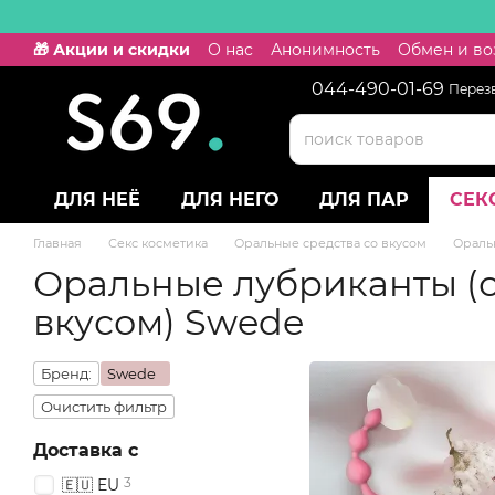
Перейти к основному контенту
🎁 Акции и скидки
О нас
Анонимность
Обмен и во
044-490-01-69
Перез
ДЛЯ НЕЁ
ДЛЯ НЕГО
ДЛЯ ПАР
СЕК
Главная
Секс косметика
Оральные средства со вкусом
Ораль
Оральные лубриканты (
вкусом) Swede
Бренд:
Swede
Очистить фильтр
Доставка с
3
🇪🇺 EU