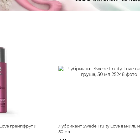
 Love грейпфрут и
Лубрикант Swede Fruity Love ваниль и
50 мл