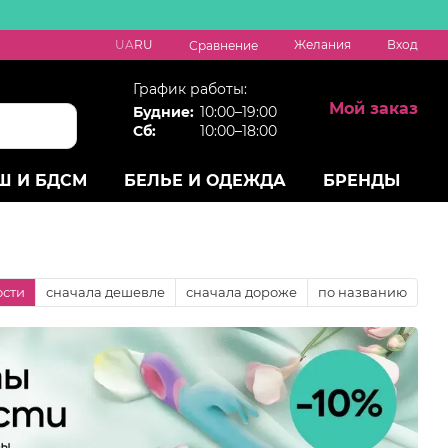
UA
RU
Желания
Вход
Сравнение
График работы:
Мой заказ
Будние:
10:00–19:00
Сб:
10:00–18:00
Ш И БДСМ
БЕЛЬЕ И ОДЕЖДА
БРЕНДЫ
ости
сначала дешевле
сначала дороже
по названию