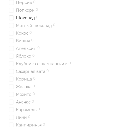
0
Персик
0
Попкорн
1
Шоколад
0
Мятный шоколад
0
Кокос
0
Вишня
0
Апельсин
0
Яблоко
0
Клубника с шампанским
0
Сахарная вата
0
Корица
0
Жвачка
0
Мохито
0
Ананас
0
Карамель
0
Личи
0
Кайпиринья