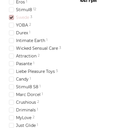
441 грн
1
Eros
12
Stimul8
3
Swede
2
YOBA
1
Durex
1
Intimate Earth
3
Wicked Sensual Care
2
Attraction
1
Pasante
5
Liebe Pleasure Toys
1
Candy
1
Stimul8 S8
1
Marc Dorcel
2
Crushious
1
Driminals
2
MyLove
1
Just Glide