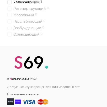
3
Увлажняющий
0
Регенерирующий
0
Массажный
0
Расслабляющий
0
Возбуждающий
0
Охлаждающий
©
S
69
•
COM
•
UA
2020
Доступ к сайту запрещен для лиц младше 18 лет
Принимаем к оплате