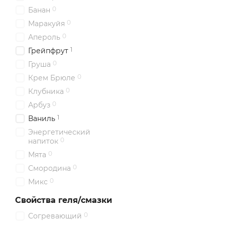
0
Банан
0
Маракуйя
0
Апероль
1
Грейпфрут
0
Груша
0
Крем Брюле
0
Клубника
0
Арбуз
1
Ваниль
Энергетический
0
напиток
0
Мята
0
Смородина
0
Микс
Свойства геля/смазки
0
Согревающий