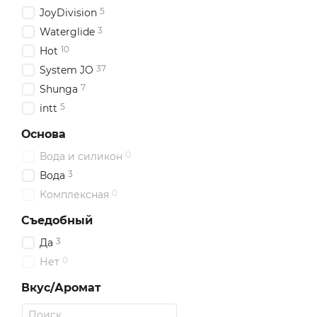
5
JoyDivision
3
Waterglide
10
Hot
37
System JO
7
Shunga
5
intt
Основа
0
Вода и силикон
3
Вода
0
Комплексная
Съедобный
3
Да
0
Нет
Вкус/Аромат