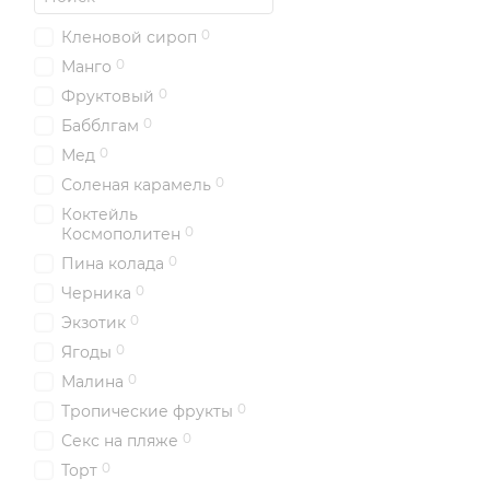
0
Кленовой сироп
0
Манго
0
Фруктовый
0
Бабблгам
0
Мед
0
Соленая карамель
Коктейль
0
Космополитен
0
Пина колада
0
Черника
0
Экзотик
0
Ягоды
0
Малина
0
Тропические фрукты
0
Секс на пляже
0
Торт