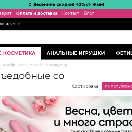
🌷 Весенние скидки! -10% 👉 Жми!
зврат
Оплата и доставка
Контакт
Блог
вонить мне
С КОСМЕТИКА
АНАЛЬНЫЕ ИГРУШКИ
ФЕТИ
ные лубриканты (съедобные со вкусом)
съедобные со
Сортировка:
по популярн