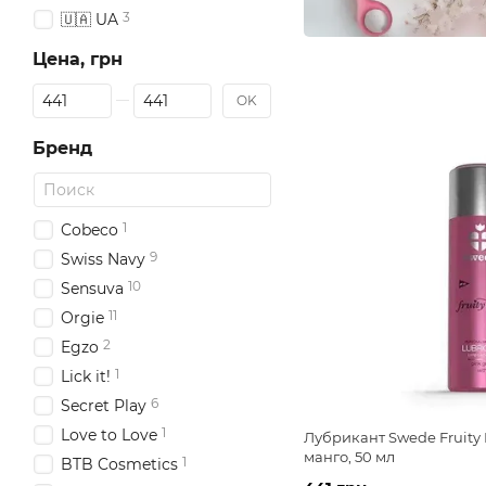
3
🇺🇦 UA
Цена, грн
От Цена, грн
До Цена, грн
OK
Бренд
1
Cobeco
9
Swiss Navy
10
Sensuva
11
Orgie
2
Egzo
1
Lick it!
6
Secret Play
1
Love to Love
Лубрикант Swede Fruity
манго, 50 мл
1
BTB Cosmetics