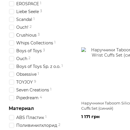
1
EROSPACE
3
Liebe Seele
1
Scandal
2
Ouch!
3
Crushious
1
Whips Collections
3
Boys of Toys
2
Ouch
1
Boys of Toys Sp. z o.o.
1
Obsessive
9
TOYJOY
1
Seven Creations
4
Pipedream
Наручники Taboom Silic
Материал
Cuffs Set (синий)
1 171 грн
1
ABS Пластик
2
Поливинилхлорид