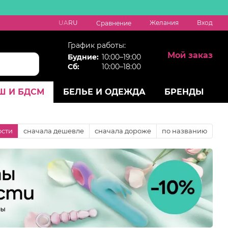
UA
RU
Желания
Вход
Сравнение
График работы:
Мой заказ
Будние:
10:00–19:00
Сб:
10:00–18:00
Ш И БДСМ
БЕЛЬЕ И ОДЕЖДА
БРЕНДЫ
ости
сначала дешевле
сначала дороже
по названию