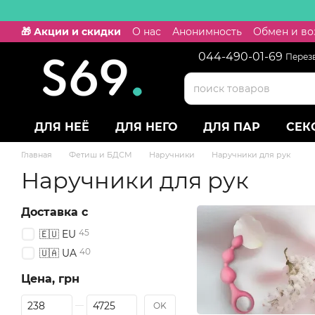
Перейти к основному контенту
🎁 Акции и скидки
О нас
Анонимность
Обмен и во
044-490-01-69
Перез
ДЛЯ НЕЁ
ДЛЯ НЕГО
ДЛЯ ПАР
СЕК
Главная
Фетиш и БДСМ
Наручники
Наручники для рук
Наручники для рук
Доставка с
45
🇪🇺 EU
40
🇺🇦 UA
Цена, грн
От Цена, грн
До Цена, грн
OK