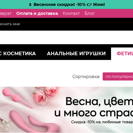
🌷 Весенние скидки! -10% 👉 Жми!
зврат
Оплата и доставка
Контакт
Блог
вонить мне
С КОСМЕТИКА
АНАЛЬНЫЕ ИГРУШКИ
ФЕТИ
Сортировка:
по популярн