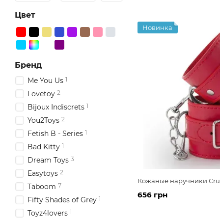
Цвет
Новинка
Бренд
1
Me You Us
2
Lovetoy
1
Bijoux Indiscrets
2
You2Toys
1
Fetish B - Series
1
Bad Kitty
3
Dream Toys
2
Easytoys
Кожаные наручники Crus
7
Taboom
656 грн
1
Fifty Shades of Grey
1
Toyz4lovers