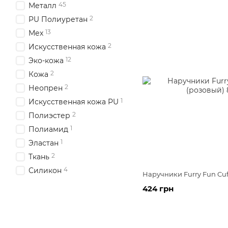
45
Металл
2
PU Полиуретан
13
Мех
2
Искусственная кожа
12
Эко-кожа
2
Кожа
2
Неопрен
1
Искусственная кожа PU
2
Полиэстер
1
Полиамид
1
Эластан
2
Ткань
4
Силикон
Наручники Furry Fun Cuff
424 грн