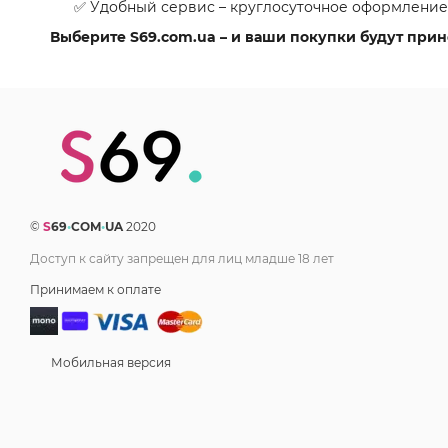
✅ Удобный сервис – круглосуточное оформление
Выберите S69.com.ua – и ваши покупки будут прино
©
S
69
•
COM
•
UA
2020
Доступ к сайту запрещен для лиц младше 18 лет
Принимаем к оплате
Мобильная версия