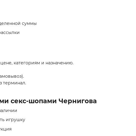
еделенной суммы
рассылки
о цене, категориям и назначению.
самовывоз).
з терминал.
ми секс-шопами Чернигова
наличии
ть игрушку
укция