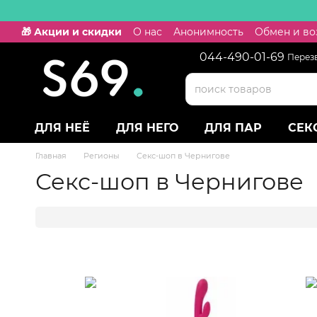
Перейти к основному контенту
🎁 Акции и скидки
О нас
Анонимность
Обмен и во
044-490-01-69
Перез
ДЛЯ НЕЁ
ДЛЯ НЕГО
ДЛЯ ПАР
СЕК
Главная
Регионы
Секс-шоп в Чернигове
Секс-шоп в Чернигове