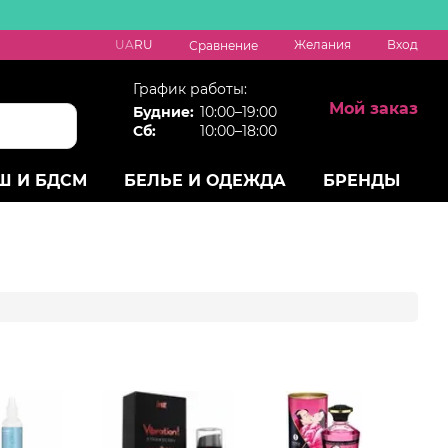
UA
RU
Желания
Вход
Сравнение
График работы:
Мой заказ
Будние:
10:00–19:00
Сб:
10:00–18:00
Ш И БДСМ
БЕЛЬЕ И ОДЕЖДА
БРЕНДЫ