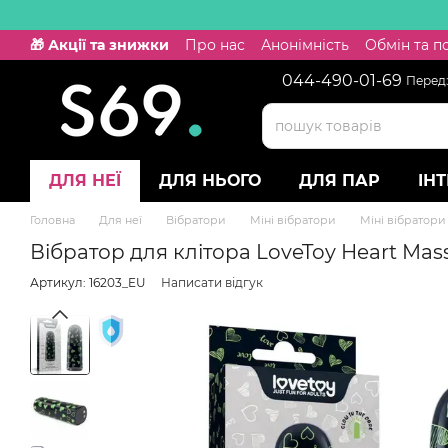
Перейти к основному контенту
🎁 Акції та знижки
Про нас
Анонімність
Обмін та 
044-490-01-69
Передз
ДЛЯ НЕЇ
ДЛЯ НЬОГО
ДЛЯ ПАР
ІН
Головна
Для неї
Вібратори
Міні вібратори
Міні вібратори
Вібратор для клітора LoveToy Heart Mass
Артикул: 16203_EU
Написати відгук