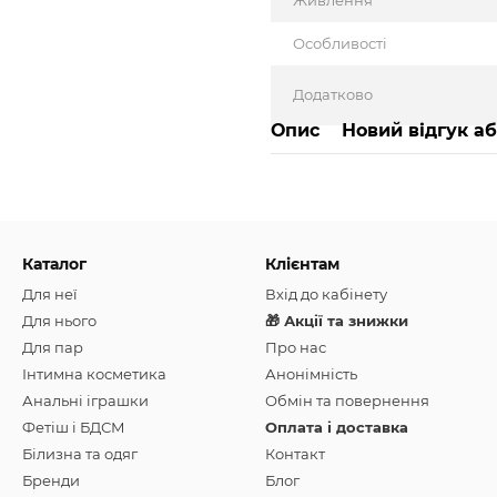
Живлення
Особливості
Додатково
Опис
Новий відгук а
Каталог
Клієнтам
Для неї
Вхід до кабінету
Для нього
🎁 Акції та знижки
Для пар
Про нас
Інтимна косметика
Анонімність
Анальні іграшки
Обмін та повернення
Фетіш і БДСМ
Оплата і доставка
Білизна та одяг
Контакт
Бренди
Блог