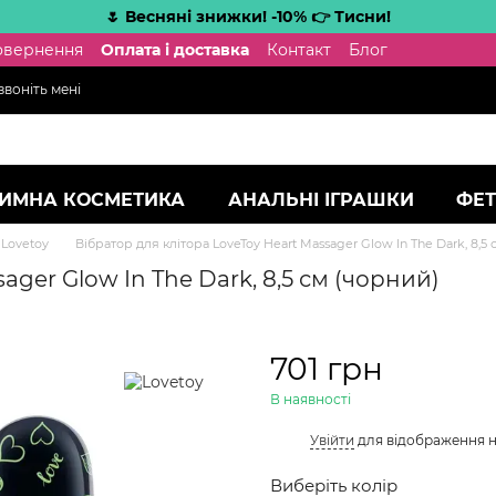
🌷 Весняні знижки! -10% 👉 Тисни!
повернення
Оплата і доставка
Контакт
Блог
воніть мені
ТИМНА КОСМЕТИКА
АНАЛЬНІ ІГРАШКИ
ФЕТ
 Lovetoy
Вібратор для клітора LoveToy Heart Massager Glow In The Dark, 8,5
ager Glow In The Dark, 8,5 см (чорний)
701 грн
В наявності
%
Увійти
для відображення 
Виберіть колір