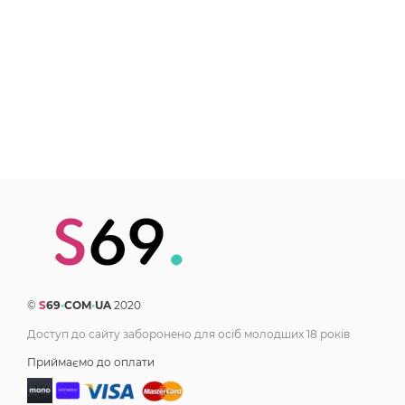
©
S
69
•
COM
•
UA
2020
Доступ до сайту заборонено для осіб молодших 18 років
Приймаємо до оплати