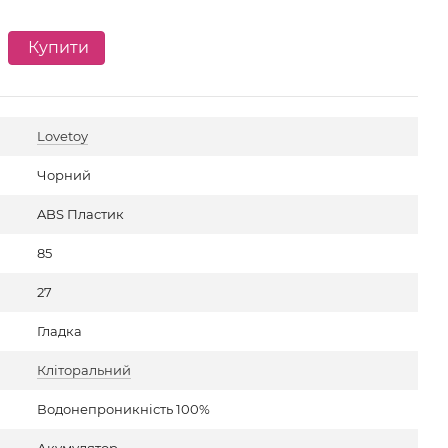
1 
Купити
Lovetoy
Чорний
ABS Пластик
85
27
Гладка
Кліторальний
Водонепроникність 100%