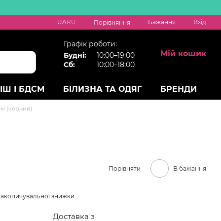
UA
RU
Бажання
Вхід
Порівняння
Графік роботи:
Мій кошик
Будні:
10:00–19:00
Сб:
10:00–18:00
ІШ І БДСМ
БІЛИЗНА ТА ОДЯГ
БРЕНДИ
 см (чорний)
Порівняти
В бажання
накопичувальної знижки
Доставка з