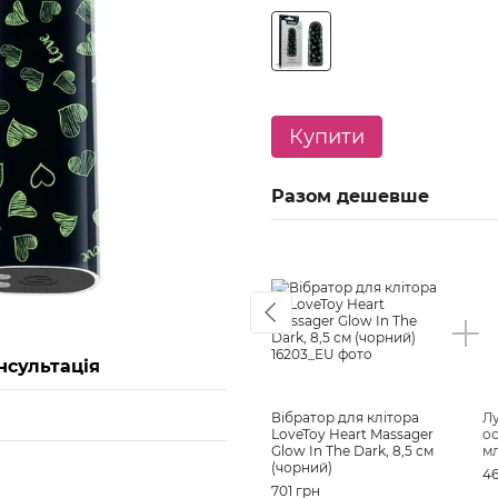
Купити
Разом дешевше
нсультація
Вібратор для клітора
Лу
LoveToy Heart Massager
ос
Glow In The Dark, 8,5 см
м
(чорний)
46
701 грн