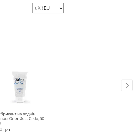
Ра
брикант на водній
Вібр
нові Orion Just Glide, 50
Love
л
Glow
(чор
5 грн
701 