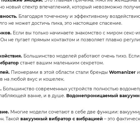
о новый спектр впечатлений, который невозможно получит
вность.
Благодаря точечному и эффективному воздействию, 
го не может достичь пика, это настоящее спасение.
чков.
Если вы только начинаете знакомство с миром секс-
Он не пугает прямым контактом и позволяет плавно регули
койствия.
Большинство моделей работают очень тихо. Если
ибратор
станет вашим маленьким секретом.
лей.
Пионерами в этой области стали бренды
Womanizer
в на любой вкус и кошелек.
.
Большинство современных устройств полностью водонепро
лабляющей ванне, и в душе.
Водонепроницаемый вакуумн
вие.
Многие модели сочетают в себе две функции: вакуум
он. Такой
вакуумный вибратор с вибрацией
– это фактическ