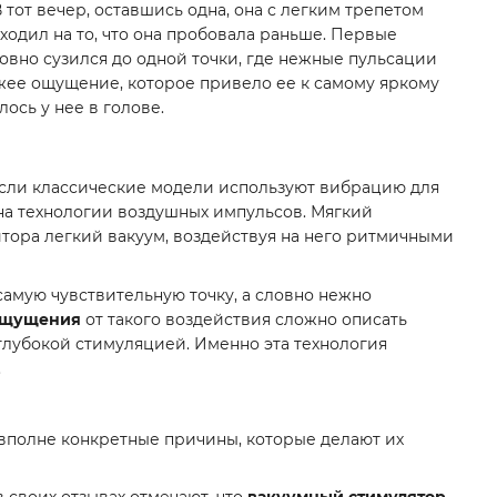
тот вечер, оставшись одна, она с легким трепетом
ходил на то, что она пробовала раньше. Первые
ловно сузился до одной точки, где нежные пульсации
ожее ощущение, которое привело ее к самому яркому
лось у нее в голове.
 Если классические модели используют вибрацию для
на технологии воздушных импульсов. Мягкий
тора легкий вакуум, воздействуя на него ритмичными
 самую чувствительную точку, а словно нежно
щущения
от такого воздействия сложно описать
глубокой стимуляцией. Именно эта технология
.
ь вполне конкретные причины, которые делают их
 своих отзывах отмечают, что
вакуумный стимулятор