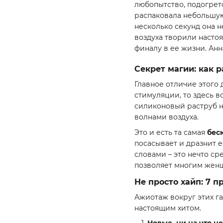
любопытство, подогрето
распаковала небольшую
несколько секунд она н
воздуха творили насто
финалу в ее жизни. Анна
Секрет магии: как 
Главное отличие этого
стимуляции, то здесь в
силиконовый раструб н
волнами воздуха.
Это и есть та самая
бес
посасывает и дразнит 
словами – это нечто с
позволяет многим жен
Не просто хайп: 7 
Ажиотаж вокруг этих га
настоящим хитом.
Новые, ни на что н