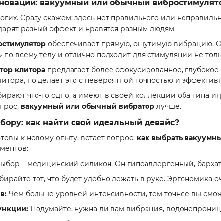
нноваций: вакуумный или обычный вибростимулят
огих. Сразу скажем: здесь нет правильного или неправильно
дарят разный эффект и нравятся разным людям.
остимулятор
обеспечивает прямую, ощутимую вибрацию. Он
по всему телу и отлично подходит для стимуляции не только
тор клитора
предлагает более сфокусированное, глубокое
итора, но делает это с невероятной точностью и эффектив
рают что-то одно, а имеют в своей коллекции оба типа иг
опрос,
вакуумный или обычный вибратор
лучше.
бору: как найти свой идеальный девайс?
отовы к новому опыту, встает вопрос:
как выбрать вакуумн
ментов:
бор – медицинский силикон. Он гипоаллергенный, бархати
ирайте тот, что будет удобно лежать в руке. Эргономика о
в:
Чем больше уровней интенсивности, тем точнее вы сможе
ункции:
Подумайте, нужна ли вам вибрация, водонепрониц