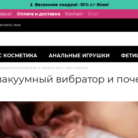
🌷 Весенние скидки! -10% 👉 Жми!
зврат
Оплата и доставка
Контакт
Блог
вонить мне
С КОСМЕТИКА
АНАЛЬНЫЕ ИГРУШКИ
ФЕТИ
 вакуумный вибратор и почему все о нем говорят
 вакуумный вибратор и поч