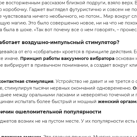
е восторженным рассказом близкой подруги, взяло верх. В 
 коробочку. Гаджет выглядел футуристично и совсем не по
е чувствовала ничего необычного, но потом... Мир вокруг с
ящую магию. Это было совершенно новое, ни на что не пох
 была в шоке. «Так вот почему все о нем говорят», – пронес
работает воздушно-импульсный стимулятор?
 девайса от его «собратьев» кроется в принципе действия.
се иначе.
Принцип работы вакуумного вибратора
основан 
е вибрирует в привычном понимании, а создает вокруг кли
контактная стимуляция
. Устройство не давит и не трется о
ее, стимулируя тысячи нервных окончаний одновременно.
О
реднее между оральными ласками и невероятно точечной и 
щинам испытать более быстрый и мощный
женский оргазм
причин ошеломительной популярности
джетов возник не на пустом месте. У их популярности ест
е похожие эмоции.
Это главная причина. Многие женщины в