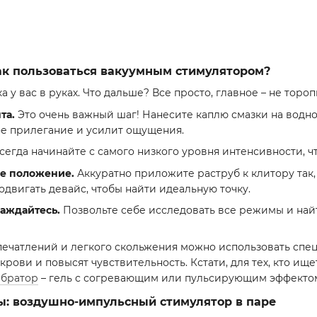
ак пользоваться вакуумным стимулятором?
а у вас в руках. Что дальше? Все просто, главное – не торо
та.
Это очень важный шаг! Нанесите каплю смазки на водно
е прилегание и усилит ощущения.
сегда начинайте с самого низкого уровня интенсивности, 
е положение.
Аккуратно приложите раструб к клитору так,
одвигать девайс, чтобы найти идеальную точку.
лаждайтесь.
Позвольте себе исследовать все режимы и найт
печатлений и легкого скольжения можно использовать сп
крови и повысят чувствительность. Кстати, для тех, кто ищ
братор
– гель с согревающим или пульсирующим эффектом
ы: воздушно-импульсный стимулятор в паре