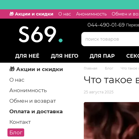
Перейти к основному контенту
🎁 Акции и скидки
О нас
Анонимность
Обмен и во
044-490-01-69
Перез
ДЛЯ НЕЁ
ДЛЯ НЕГО
ДЛЯ ПАР
СЕК
🎁 Акции и скидки
Главная
Блог
Что такое
Что такое
О нас
Анонимность
25 августа 2025
Обмен и возврат
Оплата и доставка
Контакт
Блог