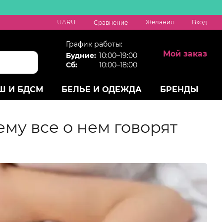
UA
RU
Желания
Вход
Сравнение
График работы:
Мой заказ
Будние:
10:00–19:00
Сб:
10:00–18:00
Ш И БДСМ
БЕЛЬЕ И ОДЕЖДА
БРЕНДЫ
ему все о нем говорят