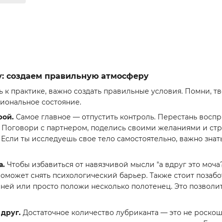
у: создаем правильную атмосферу
 к практике, важно создать правильные условия. Помни, т
циональное состояние.
рой.
Самое главное — отпустить контроль. Перестань воспри
. Поговори с партнером, поделись своими желаниями и стр
Если ты исследуешь свое тело самостоятельно, важно знать
а.
Чтобы избавиться от навязчивой мысли "а вдруг это моча?
оможет снять психологический барьер. Также стоит позабот
ей или просто положи несколько полотенец. Это позволит 
друг.
Достаточное количество лубриканта — это не роскош