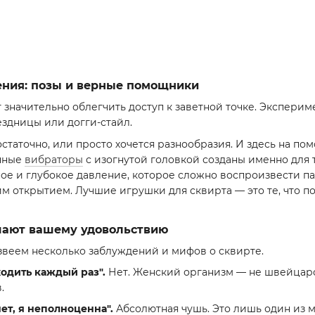
ения: позы и верные помощники
 значительно облегчить доступ к заветной точке. Экспери
ездницы или догги-стайл.
статочно, или просто хочется разнообразия. И здесь на п
нные
вибраторы
с изогнутой головкой созданы именно для 
ое и глубокое давление, которое сложно воспроизвести п
им открытием. Лучшие игрушки для сквирта — это те, что 
ают вашему удовольствию
звеем несколько заблуждений и мифов о сквирте.
одить каждый раз".
Нет. Женский организм — не швейцарск
.
нет, я неполноценна".
Абсолютная чушь. Это лишь один из м