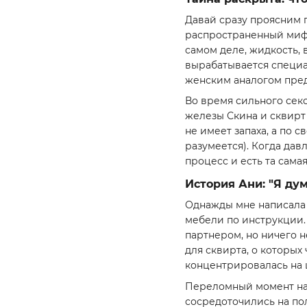
Давай сразу проясним г
распространенный миф 
самом деле, жидкость,
вырабатывается специа
женским аналогом пред
Во время сильного сек
железы Скина и сквирт
не имеет запаха, а по
разумеется). Когда дав
процесс и есть та сама
История Ани: "Я дум
Однажды мне написала д
мебели по инструкции. 
партнером, но ничего н
для сквирта, о которых
концентрировалась на ц
Переломный момент нас
сосредоточились на пол