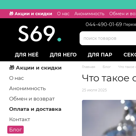
Перейти к основному контенту
🎁 Акции и скидки
О нас
Анонимность
Обмен и во
044-490-01-69
Перез
ДЛЯ НЕЁ
ДЛЯ НЕГО
ДЛЯ ПАР
СЕК
🎁 Акции и скидки
Главная
Блог
Что такое 
Что такое 
О нас
Анонимность
25 июля 2025
Обмен и возврат
Оплата и доставка
Контакт
Блог