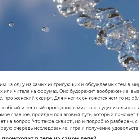
им на одну из самых интригующих и обсуждаемых тем в ми
ах или читала на форумах. Оно будоражит воображение, вы
е, про женский сквирт. Для многих он кажется чем-то из о
елюбный и честный проводник в мир этого удивительного я
самое главное, пройдем пошаговый путь, который поможет 
ет на вопрос "что такое сквирт", но и подробно разберем, с
ервую очередь исследование, игра и получение удовольств
о происходит в теле на самом деле?