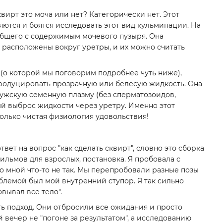
вирт это моча или нет? Категорически нет. Этот
ются и боятся исследовать этот вид кульминации. На
 общего с содержимым мочевого пузыря. Она
расположены вокруг уретры, и их можно считать
(о которой мы поговорим подробнее чуть ниже),
продуцировать прозрачную или белесую жидкость. Она
мужскую семенную плазму (без сперматозоидов,
ый выброс жидкости через уретру. Именно этот
 только чистая физиология удовольствия!
твет на вопрос "как сделать сквирт", словно это сборка
фильмов для взрослых, постановка. Я пробовала с
 со мной что-то не так. Мы перепробовали разные позы
облемой был мой внутренний ступор. Я так сильно
вывал все тело".
ь подход. Они отбросили все ожидания и просто
 вечер не "погоне за результатом", а исследованию