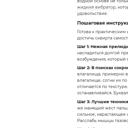
водной основе не тольк
жидкий вибратор
, кот
удовольствие.
Пошаговая инструкц
Готова к практическим
достичь сквирта самост
Шаг 1: Нежная прелюд
насладиться долгой пр
возбуждения, который 
Шаг 2: В поисках сокро
влагалища, примерно в 
влагалище, согни их по
отличается по текстуре
останавливайся. Буквал
Шаг 3: Лучшие техники
же манящий жест пальц
сильное, нарастающее 
Расслабь мышцы тазовог