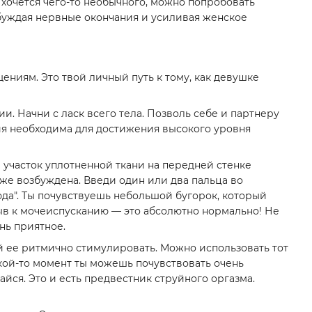
 хочется чего-то необычного, можно попробовать
буждая нервные окончания и усиливая женское
ниям. Это твой личный путь к тому, как девушке
. Начни с ласк всего тела. Позволь себе и партнеру
ия необходима для достижения высокого уровня
 участок уплотненной ткани на передней стенке
 уже возбуждена. Введи один или два пальца во
юда". Ты почувствуешь небольшой бугорок, который
зыв к мочеиспусканию — это абсолютно нормально! Не
нь приятное.
й ее ритмично стимулировать. Можно использовать тот
кой-то момент ты можешь почувствовать очень
йся. Это и есть предвестник струйного оргазма.