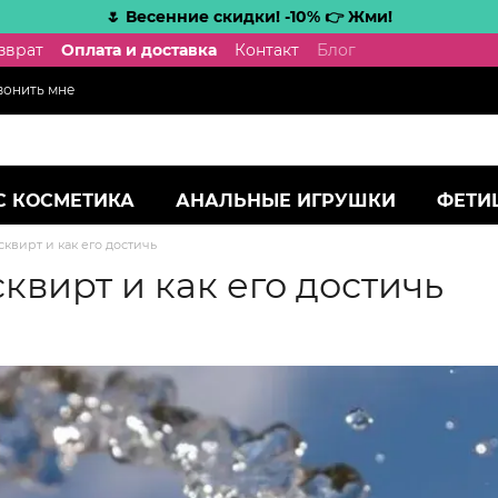
🌷 Весенние скидки! -10% 👉 Жми!
зврат
Оплата и доставка
Контакт
Блог
вонить мне
С КОСМЕТИКА
АНАЛЬНЫЕ ИГРУШКИ
ФЕТИ
сквирт и как его достичь
сквирт и как его достичь