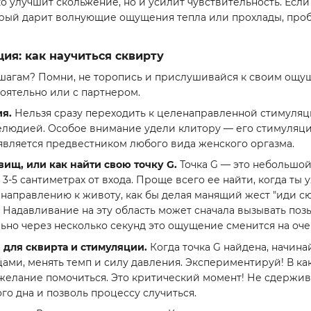
о улучшит скольжение, но и усилит чувствительность. Если
орый дарит волнующие ощущения тепла или прохлады, про
ия: как научиться сквирту
 шагам? Помни, не торопись и прислушивайся к своим ощуще
оятельно или с партнером.
ия.
Нельзя сразу переходить к целенаправленной стимуляции
елюдией. Особое внимание удели клитору — его стимуляц
является предвестником любого вида женского оргазма.
вищ, или как найти свою точку G.
Точка G — это небольшой
3-5 сантиметрах от входа. Проще всего ее найти, когда ты
 направлению к животу, как бы делая манящий жест "иди с
. Надавливание на эту область может сначала вызывать по
ьно через несколько секунд это ощущение сменится на оче
 для сквирта и стимуляции.
Когда точка G найдена, начина
ами, менять темп и силу давления. Экспериментируй! В ка
желание помочиться. Это критический момент! Не сдержива
о дна и позволь процессу случиться.