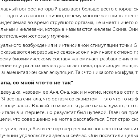
лавный вопрос, который вызывает больше всего споров: ск
— одна из главных причин, почему многие женщины стесня
 выделяемая во время струйного оргазма, не имеет ничего
льными железами, которые называются железы Скина. Они 
стательной железы у мужчин.
суального возбуждения и интенсивной стимуляции точки G 
 оказываются неразрывно связаны: они начинают активно 
 своему биохимическому составу напоминает разбавленную 
ление внутри этих желез достигает пика, происходит мощн
я знаменитая женская эякуляция. Так что никакого конфуза,
ала, со мной что-то не так"
евушка, назовем ее Аня. Она, как и многие, искала в сети о
"Я всегда считала, что оргазм со сквиртом — это что-то из 
е получалось. В какой-то момент я даже начала думать, что
 читали в интернете, но результат был нулевой. Главной пр
ели, что совершенно не могла расслабиться. Этот страх ско
тупил, когда Аня и ее партнер решили полностью изменит
учении удовольствия здесь и сейчас. Они посвятили целый