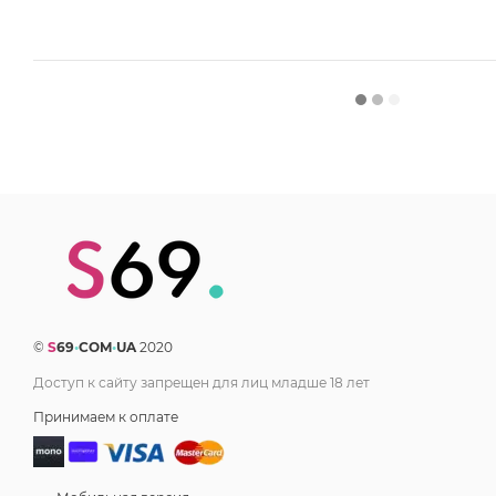
©
S
69
•
COM
•
UA
2020
Доступ к сайту запрещен для лиц младше 18 лет
Принимаем к оплате