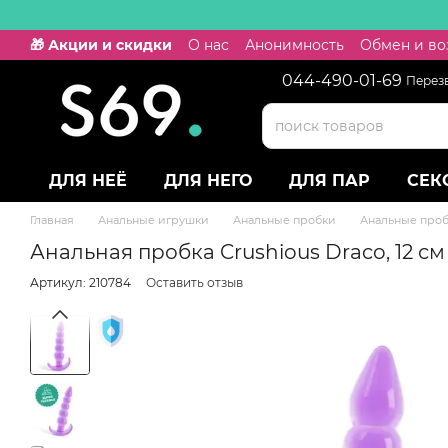
Перейти к основному контенту
🎁 Акции и скидки
О нас
Анонимность
Обмен и во
044-490-01-69
Перез
ДЛЯ НЕЁ
ДЛЯ НЕГО
ДЛЯ ПАР
СЕК
Главная
Анальные игрушки
Анальные пробки
Анальные проб
Анальная пробка Crushious Draco, 12 с
Артикул: 210784
Оставить отзыв