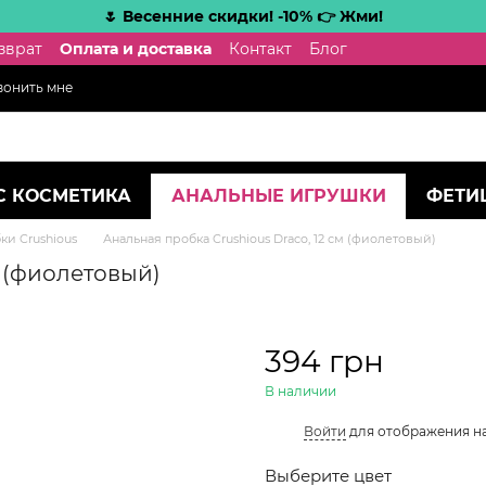
🌷 Весенние скидки! -10% 👉 Жми!
зврат
Оплата и доставка
Контакт
Блог
вонить мне
С КОСМЕТИКА
АНАЛЬНЫЕ ИГРУШКИ
ФЕТИ
ки Crushious
Анальная пробка Crushious Draco, 12 см (фиолетовый)
м (фиолетовый)
394 грн
В наличии
%
Войти
для отображения н
Выберите цвет