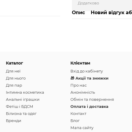
Додатково
Опис
Новий відгук а
Каталог
Клієнтам
Для неї
Вхід до кабінету
Для нього
🎁 Акції та знижки
Для пар
Про нас
Інтимна косметика
Анонімність
Анальні іграшки
Обмін та повернення
Фетіш і БДСМ
Оплата і доставка
Білизна та одяг
Контакт
Бренди
Блог
Мапа сайту