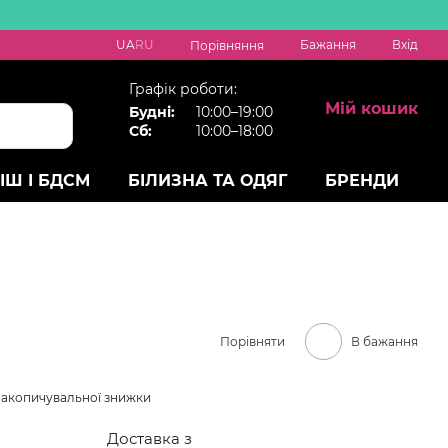
UA
RU
Бажання
Вхід
Порівняння
Графік роботи:
Мій кошик
Будні:
10:00–19:00
Сб:
10:00–18:00
ІШ І БДСМ
БІЛИЗНА ТА ОДЯГ
БРЕНДИ
Порівняти
В бажання
накопичувальної знижки
Доставка з