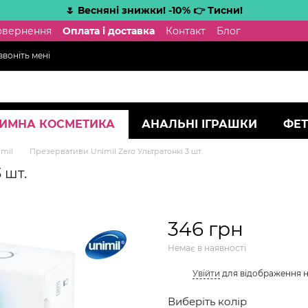
🌷 Весняні знижки! -10% 👉 Тисни!
повернення
Оплата і доставка
Контакт
Блог
воніть мені
ТИМНА КОСМЕТИКА
АНАЛЬНІ ІГРАШКИ
ФЕТ
mil
Презервативи Unimil Zero Ультратонкі 3 шт.
 шт.
346 грн
Немає в наявності
%
Увійти
для відображення 
Виберіть колір