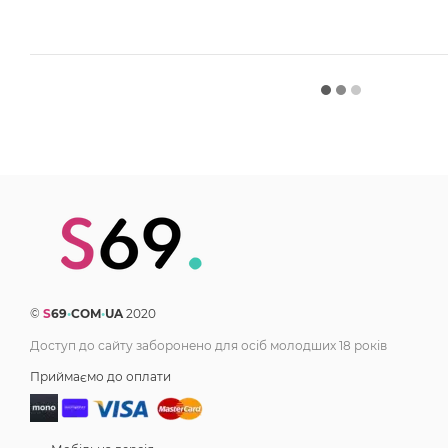
©
S
69
•
COM
•
UA
2020
Доступ до сайту заборонено для осіб молодших 18 років
Приймаємо до оплати