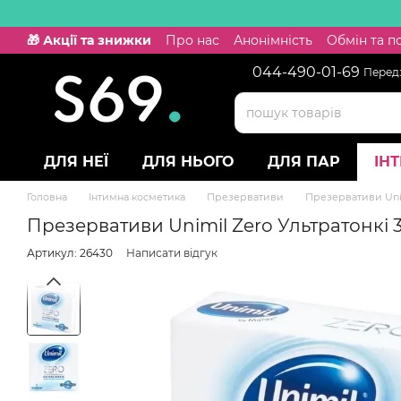
Перейти к основному контенту
🎁 Акції та знижки
Про нас
Анонімність
Обмін та 
044-490-01-69
Передз
ДЛЯ НЕЇ
ДЛЯ НЬОГО
ДЛЯ ПАР
ІН
Головна
Інтимна косметика
Презервативи
Презервативи Uni
Презервативи Unimil Zero Ультратонкі 3
Артикул: 26430
Написати відгук