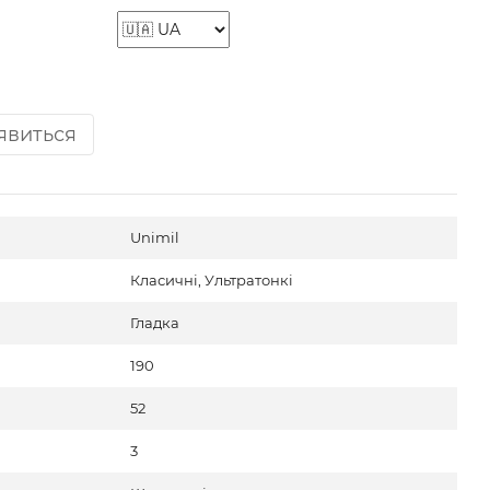
'явиться
Unimil
Класичні, Ультратонкі
Гладка
190
52
3