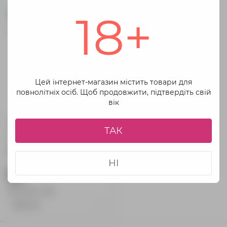
18+
Цей інтернет-магазин містить товари для
повнолітніх осіб. Щоб продовжити, підтвердіть свій
вік
Фалоімітатор Keon Vac-U-
Lock Dildo 7,5, 19 см
ТАК
(чорний)
1 354 грн
НІ
Доставка з
🇺🇦 UA