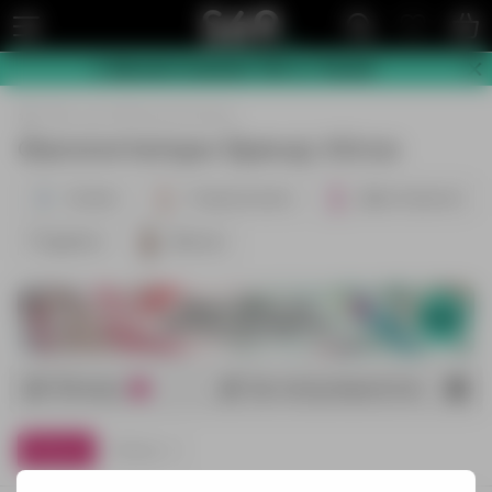
🌷 Весняні знижки! -10% 👉 Тисни!
Для неї
Фалоімітатори
Фалоімітатори Бренд: Kiiroo
Скляні
З присоскою
Двосторонні
Подвійні
Великі
Фільтр
За популярністю
1
Бренд
Kiiroo