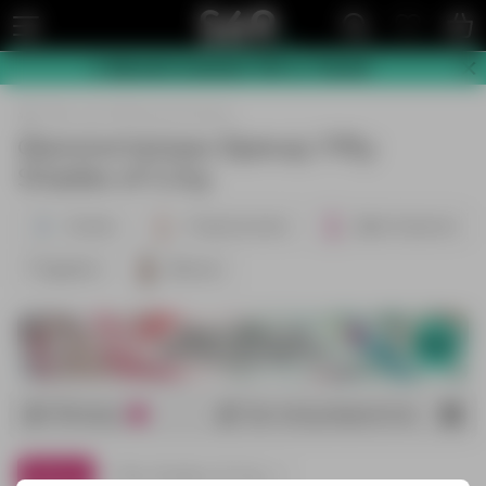
🌷 Весняні знижки! -10% 👉 Тисни!
Для неї
Фалоімітатори
Фалоімітатори Бренд: Fifty
Shades of Grey
Скляні
З присоскою
Двосторонні
Подвійні
Великі
Фільтр
За популярністю
1
Бренд
Fifty Shades of Grey