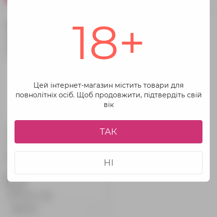
18+
Цей інтернет-магазин містить товари для
повнолітніх осіб. Щоб продовжити, підтвердіть свій
вік
Скляний фалоімітатор Fifty
ТАК
Shades of Grey Drive Me
Crazy, 19 см (прозорий)
1 448 грн
НІ
Доставка з
🇪🇺 EU