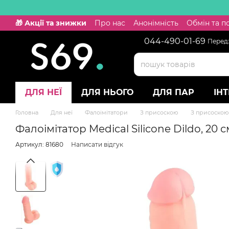
Перейти к основному контенту
🎁 Акції та знижки
Про нас
Анонімність
Обмін та 
044-490-01-69
Передз
ДЛЯ НЕЇ
ДЛЯ НЬОГО
ДЛЯ ПАР
ІН
Головна
Для неї
Фалоімітатори
З присоскою
З присоскою 
Фалоімітатор Medical Silicone Dildo, 20 с
Артикул: 81680
Написати відгук