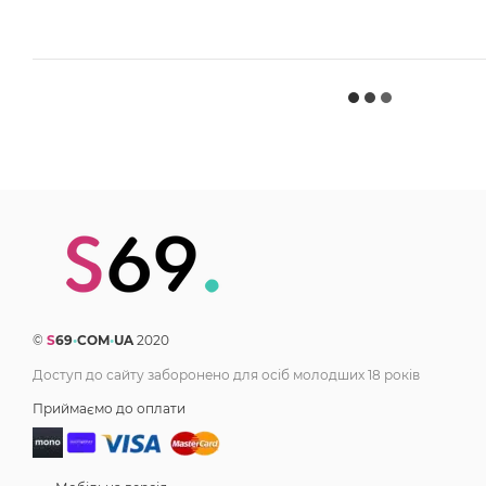
©
S
69
•
COM
•
UA
2020
Доступ до сайту заборонено для осіб молодших 18 років
Приймаємо до оплати