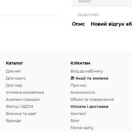
Захист
Додатково
Опис
Новий відгук а
Каталог
Клієнтам
Для неї
Вхід до кабінету
Для нього
🎁 Акції та знижки
Для пар
Про нас
Інтимна косметика
Анонімність
Анальні іграшки
Обмін та повернення
Фетіш і БДСМ
Оплата і доставка
Білизна та одяг
Контакт
Бренди
Блог
Мапа сайту