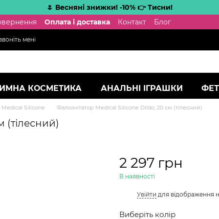
🌷 Весняні знижки! -10% 👉 Тисни!
повернення
Оплата і доставка
Контакт
Блог
воніть мені
ТИМНА КОСМЕТИКА
АНАЛЬНІ ІГРАШКИ
ФЕТ
Medical Silicone
Фалоімітатор Medical Silicone Dildo, 20 см (тілесний)
м (тілесний)
2 297 грн
В наявності
%
Увійти
для відображення 
Виберіть колір