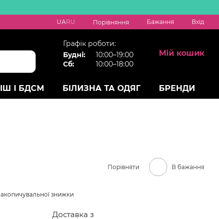
UA
RU
Бажання
Вхід
Порівняння
Графік роботи:
Мій кошик
Будні:
10:00–19:00
Сб:
10:00–18:00
ІШ І БДСМ
БІЛИЗНА ТА ОДЯГ
БРЕНДИ
Порівняти
В бажання
накопичувальної знижки
Доставка з