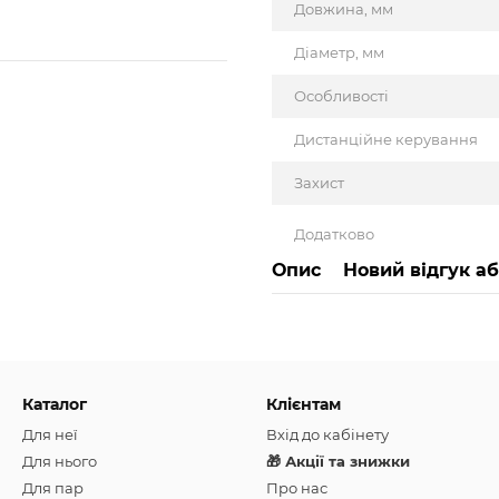
Довжина, мм
Діаметр, мм
Особливості
Дистанційне керування
Захист
Додатково
Опис
Новий відгук а
Каталог
Клієнтам
Для неї
Вхід до кабінету
Для нього
🎁 Акції та знижки
Для пар
Про нас