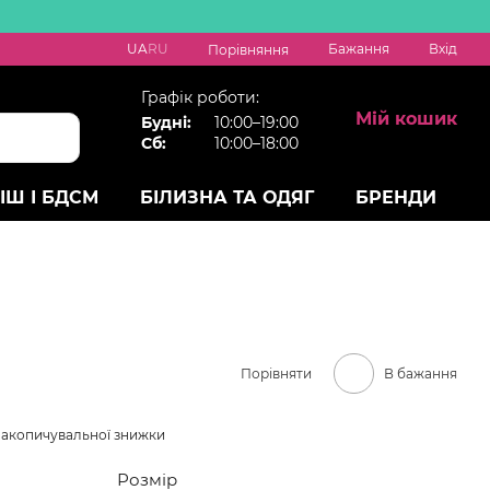
UA
RU
Бажання
Вхід
Порівняння
Графік роботи:
Мій кошик
Будні:
10:00–19:00
Сб:
10:00–18:00
ІШ І БДСМ
БІЛИЗНА ТА ОДЯГ
БРЕНДИ
Порівняти
В бажання
накопичувальної знижки
Розмір