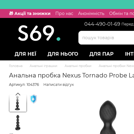
Перейти к основному контенту
🎁 Акції та знижки
Про нас
Анонімність
Обмін та 
044-490-01-69
Передз
ДЛЯ НЕЇ
ДЛЯ НЬОГО
ДЛЯ ПАР
ІН
Головна
Анальні іграшки
Анальні пробки
Анальні пробки Nex
Анальна пробка Nexus Tornado Probe Lar
Артикул: 104376
Написати відгук