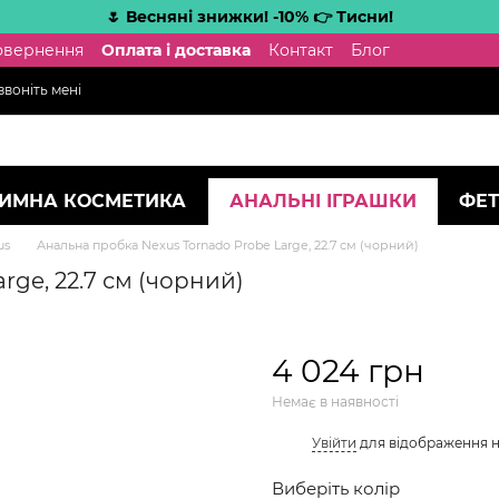
🌷 Весняні знижки! -10% 👉 Тисни!
повернення
Оплата і доставка
Контакт
Блог
воніть мені
ТИМНА КОСМЕТИКА
АНАЛЬНІ ІГРАШКИ
ФЕТ
us
Анальна пробка Nexus Tornado Probe Large, 22.7 см (чорний)
ge, 22.7 см (чорний)
4 024 грн
Немає в наявності
%
Увійти
для відображення 
Виберіть колір